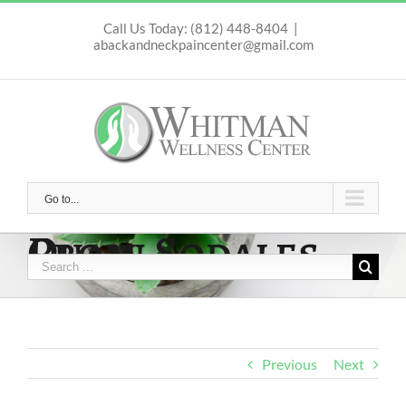
Skip
to
Call Us Today: (812) 448-8404
|
abackandneckpaincenter@gmail.com
content
Go to...
Proin Sodales Quam
Search
for:
Previous
Next