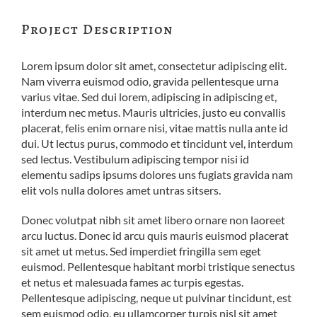
Project Description
Lorem ipsum dolor sit amet, consectetur adipiscing elit.
Nam viverra euismod odio, gravida pellentesque urna
varius vitae. Sed dui lorem, adipiscing in adipiscing et,
interdum nec metus. Mauris ultricies, justo eu convallis
placerat, felis enim ornare nisi, vitae mattis nulla ante id
dui. Ut lectus purus, commodo et tincidunt vel, interdum
sed lectus. Vestibulum adipiscing tempor nisi id
elementu sadips ipsums dolores uns fugiats gravida nam
elit vols nulla dolores amet untras sitsers.
Donec volutpat nibh sit amet libero ornare non laoreet
arcu luctus. Donec id arcu quis mauris euismod placerat
sit amet ut metus. Sed imperdiet fringilla sem eget
euismod. Pellentesque habitant morbi tristique senectus
et netus et malesuada fames ac turpis egestas.
Pellentesque adipiscing, neque ut pulvinar tincidunt, est
sem euismod odio, eu ullamcorper turpis nisl sit amet