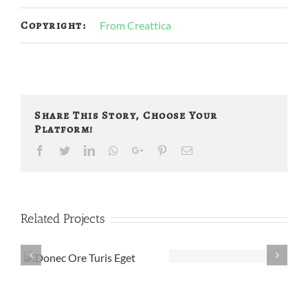
Copyright:
From Creattica
Share This Story, Choose Your
Platform!
Facebook
Twitter
LinkedIn
Whatsapp
Google+
Pinterest
Email
Related Projects
Mauris
Nam Viverra
Fringilla
Euismod
Voluts