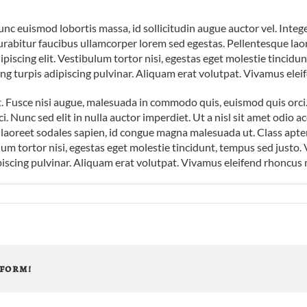
nc euismod lobortis massa, id sollicitudin augue auctor vel. Intege
rabitur faucibus ullamcorper lorem sed egestas. Pellentesque laor
piscing elit. Vestibulum tortor nisi, egestas eget molestie tincidu
ing turpis adipiscing pulvinar. Aliquam erat volutpat. Vivamus eleif
Fusce nisi augue, malesuada in commodo quis, euismod quis orci. 
. Nunc sed elit in nulla auctor imperdiet. Ut a nisl sit amet odio 
 laoreet sodales sapien, id congue magna malesuada ut. Class apten
m tortor nisi, egestas eget molestie tincidunt, tempus sed justo. V
piscing pulvinar. Aliquam erat volutpat. Vivamus eleifend rhoncus n
tform!