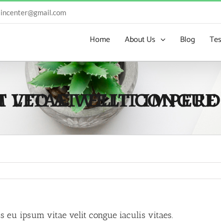
incenter@gmail.com
Home
About Us
Blog
Tes
us eu ipsum vitae velit congue iaculis vitaes.