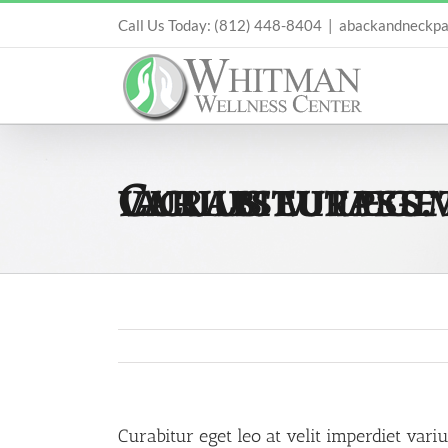
Skip
Call Us Today: (812) 448-8404
|
abackandneckpa
to
content
Curabitur eget leo at velit imperdiet varius eu ipsum vitae velit congue iaculis vitaes.
Curabitur eget leo at velit imperdiet vari