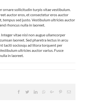
r ornare sollicitudin turpis vitae vestibulum.
eet auctor eros, et consectetur eros auctor
nt, tempus sed justo. Vestibulum ultricies auctor
end rhoncus nulla in laoreet.
Integer vitae nisl non augue ullamcorper
accumsan laoreet. Sed pharetra lectus in arcu
t taciti sociosqu ad litora torquent per
estibulum ultricies auctor varius. Fusce
ulla in laoreet.
Facebook
Twitter
LinkedIn
Whatsapp
Google+
Pinterest
Email